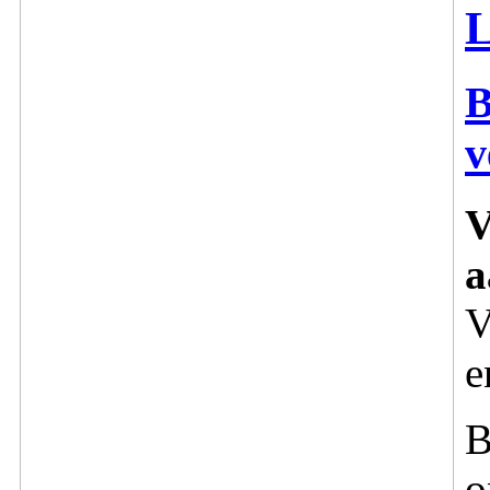
L
B
v
V
a
V
e
B
o